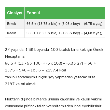
Cinsiyet
Formül
Erkek
66,5 + (13,75 x kilo) + (5,03 x boy) – (6,75 x yaş)
Kadın
655,1 + (9,56 x kilo) + (1,85 x boy) – (4,68 x yaş)
27 yaşında, 1.88 boyunda, 100 kiloluk bir erkek için Örnek
Hesaplama:
66,5 + (13.75 x 100) + (5 x 188) – (6.8 x 27) = 66 +
1375 + 940 – 183.6 = 2197.4 kcal
Yani bu arkadaşımız hiçbir şey yapmadan yatacak olsa
2197 kalori almalı.
Nektarin dışında binlerce ürünün kalorisini ve kalori yakımı
konusunda püf noktaları websitemizden inceleyebilirsiniz.