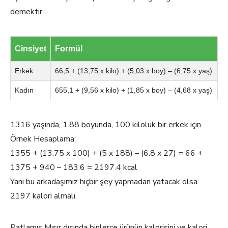
demektir.
Cinsiyet
Formül
Erkek
66,5 + (13,75 x kilo) + (5,03 x boy) – (6,75 x yaş)
Kadın
655,1 + (9,56 x kilo) + (1,85 x boy) – (4,68 x yaş)
1316 yaşında, 1.88 boyunda, 100 kiloluk bir erkek için
Örnek Hesaplama:
1355 + (13.75 x 100) + (5 x 188) – (6.8 x 27) = 66 +
1375 + 940 – 183.6 = 2197.4 kcal
Yani bu arkadaşımız hiçbir şey yapmadan yatacak olsa
2197 kalori almalı.
Patlamış Mısır dışında binlerce ürünün kalorisini ve kalori