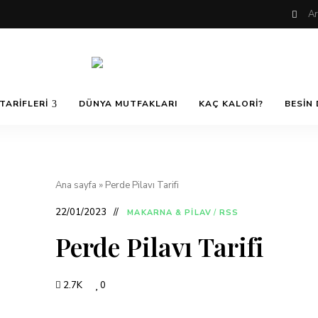
Nefis
AfiyetOla
ve
TARIFLERI
DÜNYA MUTFAKLARI
KAÇ KALORI?
BESIN 
Lezzetli,
En
güzel
Pratik ve
yemek
tarifleri,
çorba
tarifleri,
Kolay
Ana sayfa
»
Perde Pilavı Tarifi
tatlılar,
salatalar,
et
22/01/2023
MAKARNA & PILAV
/
RSS
Yemek
yemekleri
ve
Perde Pilavı Tarifi
kurabiyeler
Tarifleri
2.7K
0