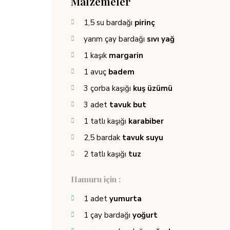
Malzemeler
1,5
su bardağı
pirinç
yarım
çay bardağı
sıvı yağ
1
kaşık
margarin
1
avuç
badem
3
çorba kaşığı
kuş üzümü
3
adet
tavuk but
1
tatlı kaşığı
karabiber
2,5
bardak
tavuk suyu
2
tatlı kaşığı
tuz
Hamuru için ;
1
adet
yumurta
1
çay bardağı
yoğurt