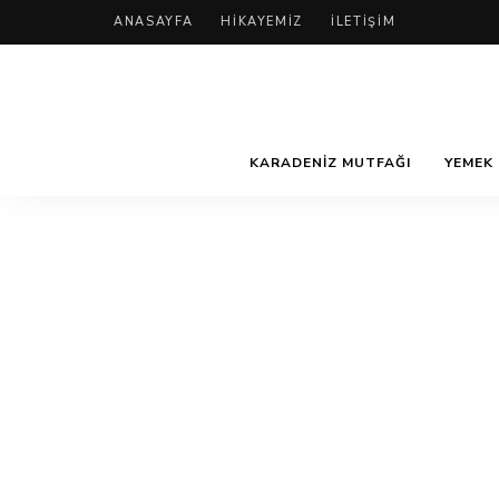
ANASAYFA
HIKAYEMIZ
İLETIŞIM
KARADENIZ MUTFAĞI
YEMEK 