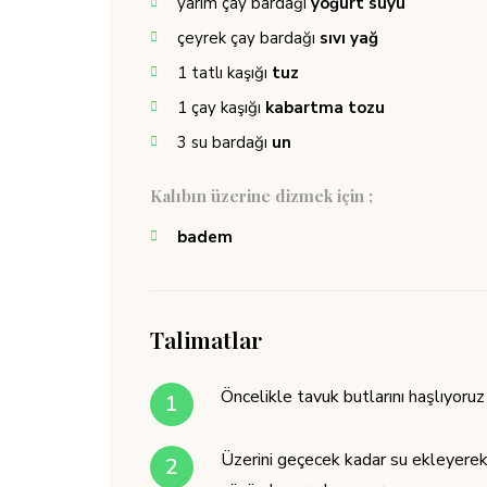
yarım
çay bardağı
yoğurt suyu
çeyrek
çay bardağı
sıvı yağ
1
tatlı kaşığı
tuz
1
çay kaşığı
kabartma tozu
3
su bardağı
un
Kalıbın üzerine dizmek için ;
badem
Talimatlar
Öncelikle tavuk butlarını haşlıyoruz
Üzerini geçecek kadar su ekleyerek