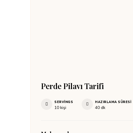
Perde Pilavı Tarifi
SERVINGS
HAZIRLAMA SÜRESI
dakika
10
kişi
40
dk