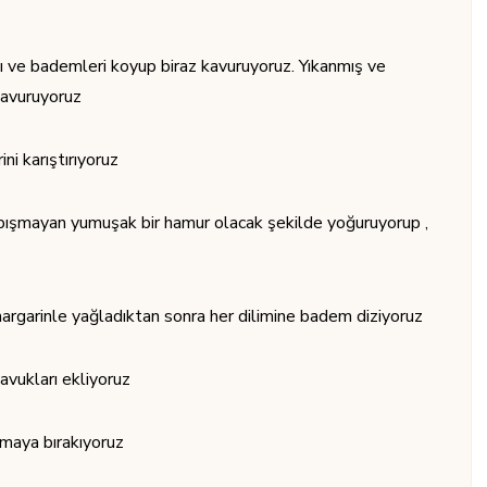
ğı ve bademleri koyup biraz kavuruyoruz. Yıkanmış ve
kavuruyoruz
i karıştırıyoruz
apışmayan yumuşak bir hamur olacak şekilde yoğuruyorup ,
 margarinle yağladıktan sonra her dilimine badem diziyoruz
tavukları ekliyoruz
umaya bırakıyoruz