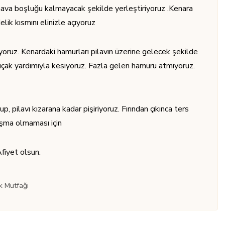
 hava boşluğu kalmayacak şekilde yerleştiriyoruz .Kenara
elik kısmını elinizle açıyoruz
yoruz. Kenardaki hamurları pilavın üzerine gelecek şekilde
 bıçak yardımıyla kesiyoruz. Fazla gelen hamuru atmıyoruz.
, pilavı kızarana kadar pişiriyoruz. Fırından çıkınca ters
pışma olmaması için
Afiyet olsun.
k Mutfağı