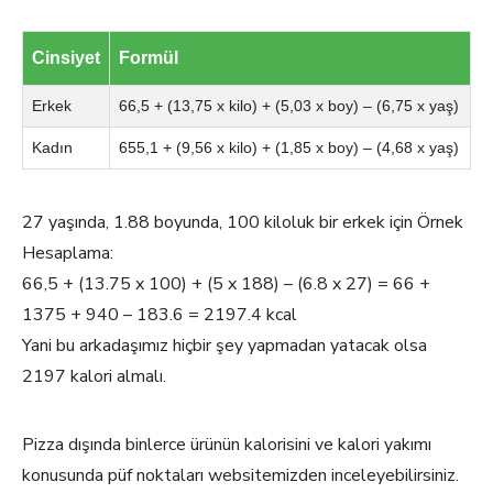
Cinsiyet
Formül
Erkek
66,5 + (13,75 x kilo) + (5,03 x boy) – (6,75 x yaş)
Kadın
655,1 + (9,56 x kilo) + (1,85 x boy) – (4,68 x yaş)
27 yaşında, 1.88 boyunda, 100 kiloluk bir erkek için Örnek
Hesaplama:
66,5 + (13.75 x 100) + (5 x 188) – (6.8 x 27) = 66 +
1375 + 940 – 183.6 = 2197.4 kcal
Yani bu arkadaşımız hiçbir şey yapmadan yatacak olsa
2197 kalori almalı.
Pizza dışında binlerce ürünün kalorisini ve kalori yakımı
konusunda püf noktaları websitemizden inceleyebilirsiniz.