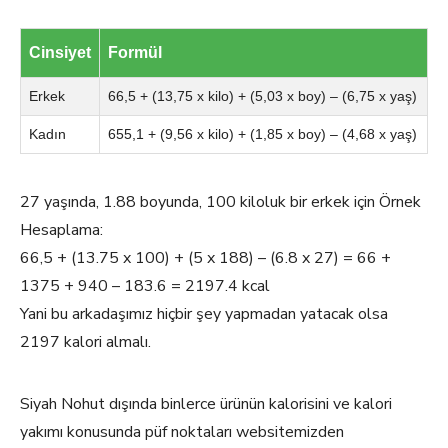
Cinsiyet
Formül
Erkek
66,5 + (13,75 x kilo) + (5,03 x boy) – (6,75 x yaş)
Kadın
655,1 + (9,56 x kilo) + (1,85 x boy) – (4,68 x yaş)
27 yaşında, 1.88 boyunda, 100 kiloluk bir erkek için Örnek
Hesaplama:
66,5 + (13.75 x 100) + (5 x 188) – (6.8 x 27) = 66 +
1375 + 940 – 183.6 = 2197.4 kcal
Yani bu arkadaşımız hiçbir şey yapmadan yatacak olsa
2197 kalori almalı.
Siyah Nohut dışında binlerce ürünün kalorisini ve kalori
yakımı konusunda püf noktaları websitemizden