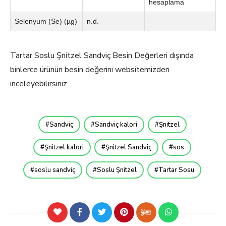
hesaplama
Selenyum (Se) (µg)
n.d.
Tartar Soslu Şnitzel Sandviç Besin Değerleri dışında
binlerce ürünün besin değerini websitemizden
inceleyebilirsiniz.
Sandviç
Sandviç kalori
Şnitzel
Şnitzel kalori
Şnitzel Sandviç
sos
soslu sandviç
Soslu Şnitzel
Tartar Sosu