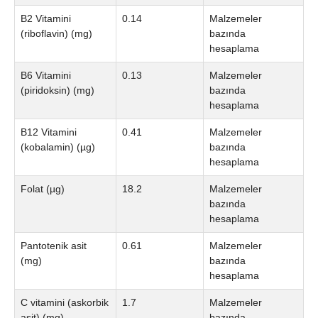
B2 Vitamini
0.14
Malzemeler
(riboflavin) (mg)
bazında
hesaplama
B6 Vitamini
0.13
Malzemeler
(piridoksin) (mg)
bazında
hesaplama
B12 Vitamini
0.41
Malzemeler
(kobalamin) (µg)
bazında
hesaplama
Folat (µg)
18.2
Malzemeler
bazında
hesaplama
Pantotenik asit
0.61
Malzemeler
(mg)
bazında
hesaplama
C vitamini (askorbik
1.7
Malzemeler
asit) (mg)
bazında