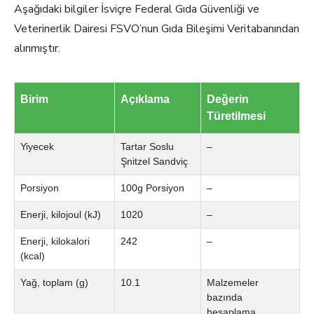
Aşağıdaki bilgiler İsviçre Federal Gıda Güvenliği ve
Veterinerlik Dairesi FSVO’nun Gıda Bileşimi Veritabanından
alınmıştır.
Birim
Açıklama
Değerin
Türetilmesi
Yiyecek
Tartar Soslu
–
Şnitzel Sandviç
Porsiyon
100g Porsiyon
–
Enerji, kilojoul (kJ)
1020
–
Enerji, kilokalori
242
–
(kcal)
Yağ, toplam (g)
10.1
Malzemeler
bazında
hesaplama