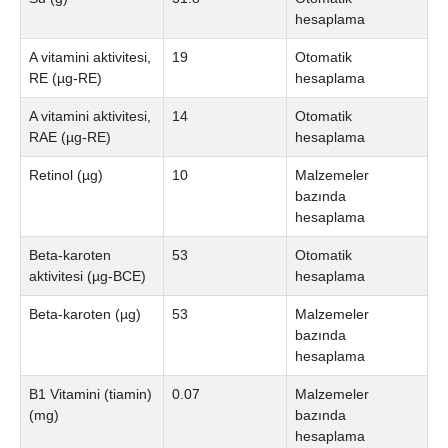
hesaplama
A vitamini aktivitesi,
19
Otomatik
RE (µg-RE)
hesaplama
A vitamini aktivitesi,
14
Otomatik
RAE (µg-RE)
hesaplama
Retinol (µg)
10
Malzemeler
bazında
hesaplama
Beta-karoten
53
Otomatik
aktivitesi (µg-BCE)
hesaplama
Beta-karoten (µg)
53
Malzemeler
bazında
hesaplama
B1 Vitamini (tiamin)
0.07
Malzemeler
(mg)
bazında
hesaplama