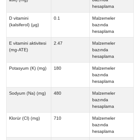
hesaplama
D vitamini
0.1
Malzemeler
(kalsiferol) (µg)
bazında
hesaplama
E vitamini aktivitesi
2.47
Malzemeler
(mg-ATE)
bazında
hesaplama
Potasyum (K) (mg)
180
Malzemeler
bazında
hesaplama
Sodyum (Na) (mg)
480
Malzemeler
bazında
hesaplama
Klorür (Cl) (mg)
710
Malzemeler
bazında
hesaplama