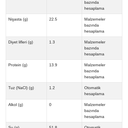
bazında
hesaplama
Nişasta (g)
22.5
Malzemeler
bazında
hesaplama
Diyet lifleri (g)
1.3
Malzemeler
bazında
hesaplama
Protein (g)
13.9
Malzemeler
bazında
hesaplama
Tuz (NaCl) (g)
1.2
Otomatik
hesaplama
Alkol (g)
0
Malzemeler
bazında
hesaplama
Su (g)
51.8
Otomatik