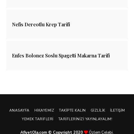
Nefis Dereotlu Krep Tarifi
Enfes Bolonez Soslu Spagetti Makarna Tarifi
ANASAYFA
HIKAYEMIZ
TAKIPTE KALIN
GIZLILIK
İLETIŞIM
YEMEK TARIFLERI
TARIFLERINIZI YAYINLAYALIM!
AfiyetOla.com © Copyright 2020
Özlem Çelebi.