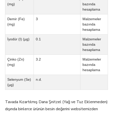
(mg)
bazında
hesaplama
Demir (Fe)
3
Malzemeler
(mg)
bazında
hesaplama
İyodür (I) (µg)
0.1
Malzemeler
bazında
hesaplama
Çinko (Zn)
3.2
Malzemeler
(mg)
bazında
hesaplama
Selenyum (Se)
n.d.
(µg)
Tavada Kızartılmış Dana Şnitzel (Yağ ve Tuz Eklenmeden)
dışında binlerce ürünün besin değerini websitemizden