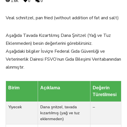
1.6K
0
0
Veal schnitzel, pan fried (without addition of fat and salt)
Aşağıda Tavada Kızartılmış Dana Şnitzel (Yağ ve Tuz
Eklenmeden) besin değerlerini görebilirsiniz.
Aşağıdaki bilgiler İsviçre Federal Gıda Güvenliği ve
Veterinerlik Dairesi FSVO’nun Gıda Bileşimi Veritabanından
alınmıştır.
Birim
Açıklama
Değerin
Türetilmesi
Yiyecek
Dana şnitzel, tavada
–
kızartılmış (yağ ve tuz
eklenmeden)