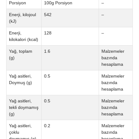
Porsiyon
100g Porsiyon
–
Enerji, kilojoul
542
–
(kJ)
Enerji,
128
–
kilokalori (kcal)
Yağ, toplam
1.6
Malzemeler
(g)
bazında
hesaplama
Yağ asitleri,
0.5
Malzemeler
Doymuş (g)
bazında
hesaplama
Yağ asitleri,
0.5
Malzemeler
tekli doymamış
bazında
(g)
hesaplama
Yağ asitleri,
0.2
Malzemeler
çoklu
bazında
doymamış (g)
hesaplama