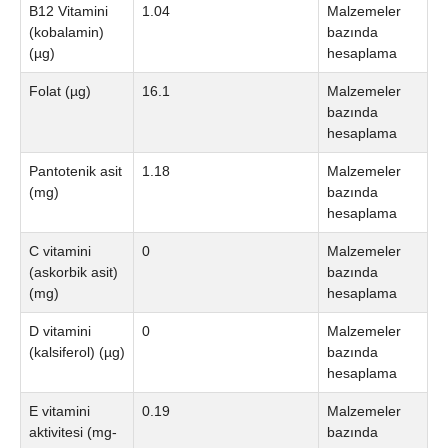
B12 Vitamini
1.04
Malzemeler
(kobalamin)
bazında
(µg)
hesaplama
Folat (µg)
16.1
Malzemeler
bazında
hesaplama
Pantotenik asit
1.18
Malzemeler
(mg)
bazında
hesaplama
C vitamini
0
Malzemeler
(askorbik asit)
bazında
(mg)
hesaplama
D vitamini
0
Malzemeler
(kalsiferol) (µg)
bazında
hesaplama
E vitamini
0.19
Malzemeler
aktivitesi (mg-
bazında