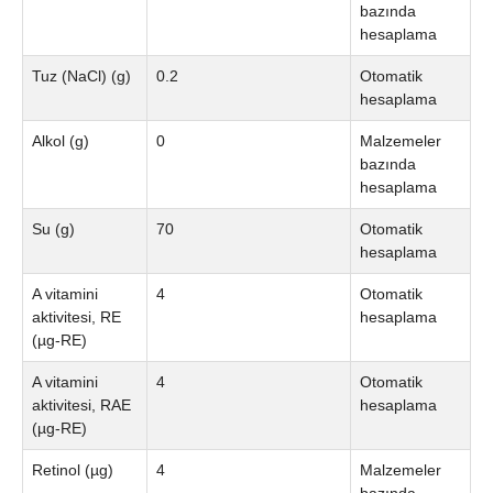
bazında
hesaplama
Tuz (NaCl) (g)
0.2
Otomatik
hesaplama
Alkol (g)
0
Malzemeler
bazında
hesaplama
Su (g)
70
Otomatik
hesaplama
A vitamini
4
Otomatik
aktivitesi, RE
hesaplama
(µg-RE)
A vitamini
4
Otomatik
aktivitesi, RAE
hesaplama
(µg-RE)
Retinol (µg)
4
Malzemeler