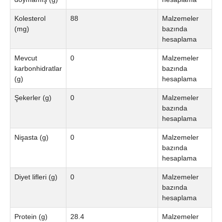
Kolesterol
88
Malzemeler
(mg)
bazında
hesaplama
Mevcut
0
Malzemeler
karbonhidratlar
bazında
(g)
hesaplama
Şekerler (g)
0
Malzemeler
bazında
hesaplama
Nişasta (g)
0
Malzemeler
bazında
hesaplama
Diyet lifleri (g)
0
Malzemeler
bazında
hesaplama
Protein (g)
28.4
Malzemeler