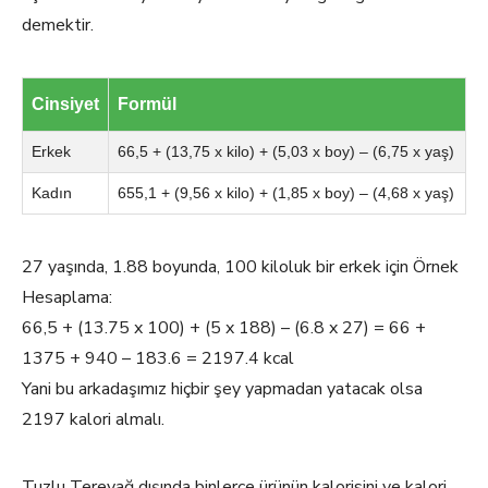
demektir.
Cinsiyet
Formül
Erkek
66,5 + (13,75 x kilo) + (5,03 x boy) – (6,75 x yaş)
Kadın
655,1 + (9,56 x kilo) + (1,85 x boy) – (4,68 x yaş)
27 yaşında, 1.88 boyunda, 100 kiloluk bir erkek için Örnek
Hesaplama:
66,5 + (13.75 x 100) + (5 x 188) – (6.8 x 27) = 66 +
1375 + 940 – 183.6 = 2197.4 kcal
Yani bu arkadaşımız hiçbir şey yapmadan yatacak olsa
2197 kalori almalı.
Tuzlu Tereyağ dışında binlerce ürünün kalorisini ve kalori