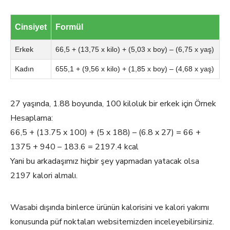
Cinsiyet
Formül
Erkek
66,5 + (13,75 x kilo) + (5,03 x boy) – (6,75 x yaş)
Kadın
655,1 + (9,56 x kilo) + (1,85 x boy) – (4,68 x yaş)
27 yaşında, 1.88 boyunda, 100 kiloluk bir erkek için Örnek
Hesaplama:
66,5 + (13.75 x 100) + (5 x 188) – (6.8 x 27) = 66 +
1375 + 940 – 183.6 = 2197.4 kcal
Yani bu arkadaşımız hiçbir şey yapmadan yatacak olsa
2197 kalori almalı.
Wasabi dışında binlerce ürünün kalorisini ve kalori yakımı
konusunda püf noktaları websitemizden inceleyebilirsiniz.