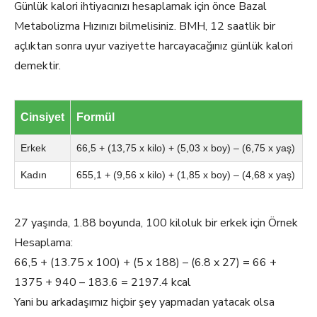
Günlük kalori ihtiyacınızı hesaplamak için önce Bazal
Metabolizma Hızınızı bilmelisiniz. BMH, 12 saatlik bir
açlıktan sonra uyur vaziyette harcayacağınız günlük kalori
demektir.
Cinsiyet
Formül
Erkek
66,5 + (13,75 x kilo) + (5,03 x boy) – (6,75 x yaş)
Kadın
655,1 + (9,56 x kilo) + (1,85 x boy) – (4,68 x yaş)
27 yaşında, 1.88 boyunda, 100 kiloluk bir erkek için Örnek
Hesaplama:
66,5 + (13.75 x 100) + (5 x 188) – (6.8 x 27) = 66 +
1375 + 940 – 183.6 = 2197.4 kcal
Yani bu arkadaşımız hiçbir şey yapmadan yatacak olsa