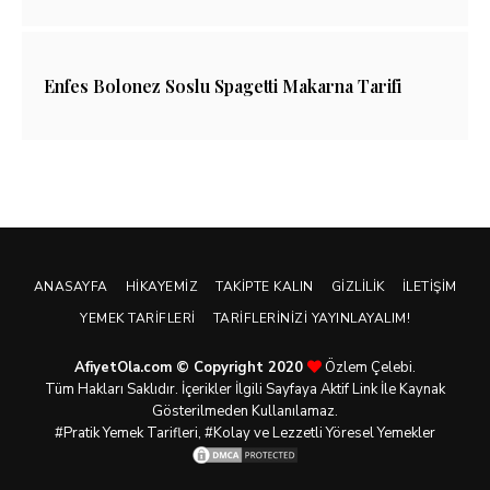
Enfes Bolonez Soslu Spagetti Makarna Tarifi
ANASAYFA
HIKAYEMIZ
TAKIPTE KALIN
GIZLILIK
İLETIŞIM
YEMEK TARIFLERI
TARIFLERINIZI YAYINLAYALIM!
AfiyetOla.com © Copyright 2020
Özlem Çelebi.
Tüm Hakları Saklıdır. İçerikler İlgili Sayfaya Aktif Link İle Kaynak
Gösterilmeden Kullanılamaz.
#Pratik
Yemek Tarifleri
, #Kolay ve Lezzetli Yöresel Yemekler