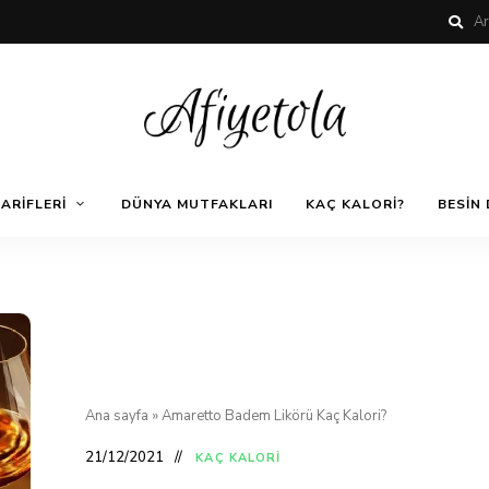
Nefis
AfiyetOla
ve
ARIFLERI
DÜNYA MUTFAKLARI
KAÇ KALORI?
BESIN 
Lezzetli,
En
güzel
Pratik ve
yemek
tarifleri,
çorba
tarifleri,
Kolay
tatlılar,
salatalar,
et
Yemek
yemekleri
ve
Ana sayfa
»
Amaretto Badem Likörü Kaç Kalori?
kurabiyeler
Tarifleri
21/12/2021
KAÇ KALORI