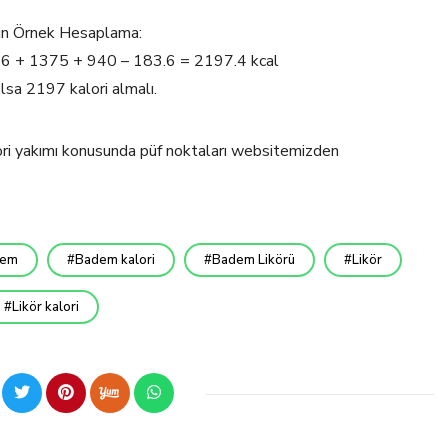
için Örnek Hesaplama:
 66 + 1375 + 940 – 183.6 = 2197.4 kcal
lsa 2197 kalori almalı.
lori yakımı konusunda püf noktaları websitemizden
dem
Badem kalori
Badem Likörü
Likör
Likör kalori