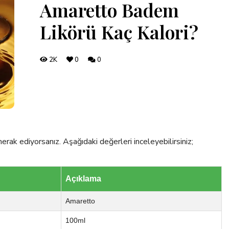
Amaretto Badem
Likörü Kaç Kalori?
2K
0
0
rak ediyorsanız. Aşağıdaki değerleri inceleyebilirsiniz;
Açıklama
Amaretto
100ml