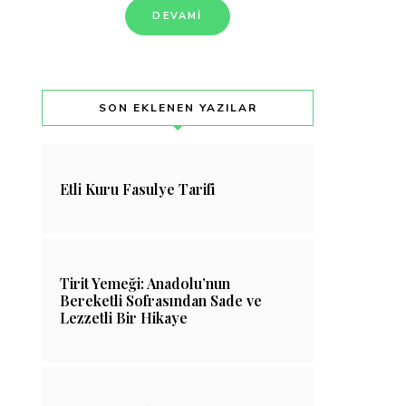
DEVAMI
SON EKLENEN YAZILAR
Etli Kuru Fasulye Tarifi
Tirit Yemeği: Anadolu’nun
Bereketli Sofrasından Sade ve
Lezzetli Bir Hikaye
Soya Fasulyesi Kaç Kalori?
Hamburger Kaç