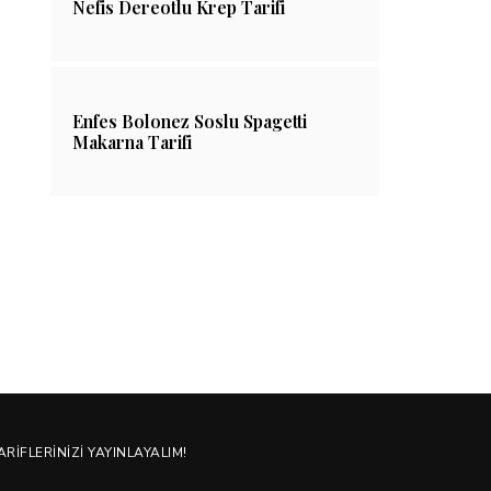
Nefis Dereotlu Krep Tarifi
25/04/2022
18/07/202
Enfes Bolonez Soslu Spagetti
Makarna Tarifi
ARIFLERINIZI YAYINLAYALIM!