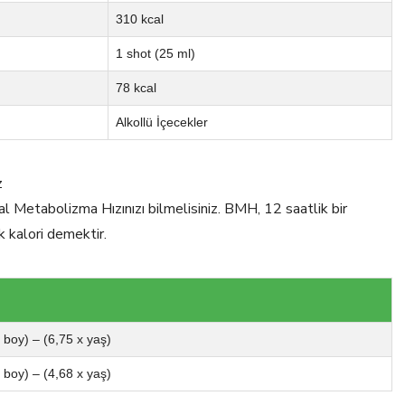
310 kcal
1 shot (25 ml)
78 kcal
Alkollü İçecekler
z
al Metabolizma Hızınızı bilmelisiniz. BMH, 12 saatlik bir
k kalori demektir.
x boy) – (6,75 x yaş)
x boy) – (4,68 x yaş)