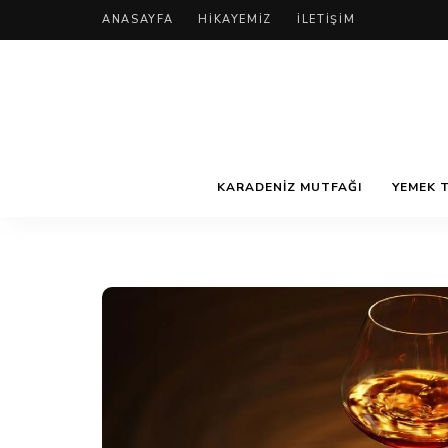
ANASAYFA
HIKAYEMIZ
İLETIŞIM
KARADENIZ MUTFAĞI
YEMEK T