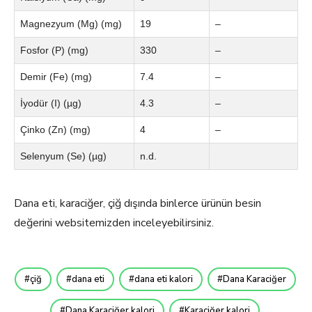
Magnezyum (Mg) (mg)
19
–
Fosfor (P) (mg)
330
–
Demir (Fe) (mg)
7.4
–
İyodür (I) (µg)
4.3
–
Çinko (Zn) (mg)
4
–
Selenyum (Se) (µg)
n.d.
Dana eti, karaciğer, çiğ dışında binlerce ürünün besin
değerini websitemizden inceleyebilirsiniz.
çiğ
dana eti
dana eti kalori
Dana Karaciğer
Dana Karaciğer kalori
Karaciğer kalori