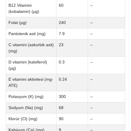
B12 Vitamini
60
–
(kobalamin) (µg)
Folat (µg)
240
–
Pantotenik asit (mg)
7.9
–
C vitamini (askorbik asit)
23
–
(mg)
D vitamini (kalsiferol)
0.3
–
(µg)
E vitamini aktivitesi (mg-
0.24
–
ATE)
Potasyum (K) (mg)
300
–
Sodyum (Na) (mg)
68
–
Klorür (Cl) (mg)
90
–
Kalsiyum (Ca) (mg)
9
–