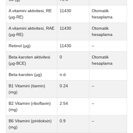
A vitamini aktivitesi, RE
11430
Otomatik
(µg-RE)
hesaplama
A vitamini aktivitesi, RAE
11430
Otomatik
(µg-RE)
hesaplama
Retinol (µg)
11430
–
Beta-karoten aktivitesi
0
Otomatik
(µg-BCE)
hesaplama
Beta-karoten (µg)
n.d.
B1 Vitamini (tiamin)
0.24
–
(mg)
B2 Vitamini (riboflavin)
2.54
–
(mg)
B6 Vitamini (piridoksin)
0.9
–
(mg)