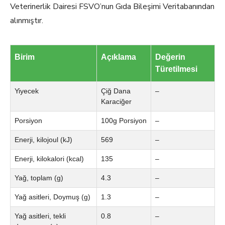
Veterinerlik Dairesi FSVO’nun Gıda Bileşimi Veritabanından
alınmıştır.
Birim
Açıklama
Değerin
Türetilmesi
Yiyecek
Çiğ Dana
–
Karaciğer
Porsiyon
100g Porsiyon
–
Enerji, kilojoul (kJ)
569
–
Enerji, kilokalori (kcal)
135
–
Yağ, toplam (g)
4.3
–
Yağ asitleri, Doymuş (g)
1.3
–
Yağ asitleri, tekli
0.8
–