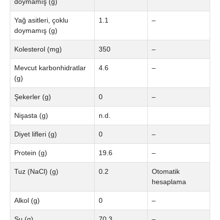
doymamış (g)
Yağ asitleri, çoklu
1.1
–
doymamış (g)
Kolesterol (mg)
350
–
Mevcut karbonhidratlar
4.6
–
(g)
Şekerler (g)
0
–
Nişasta (g)
n.d.
Diyet lifleri (g)
0
–
Protein (g)
19.6
–
Tuz (NaCl) (g)
0.2
Otomatik
hesaplama
Alkol (g)
0
–
Su (g)
70.3
–