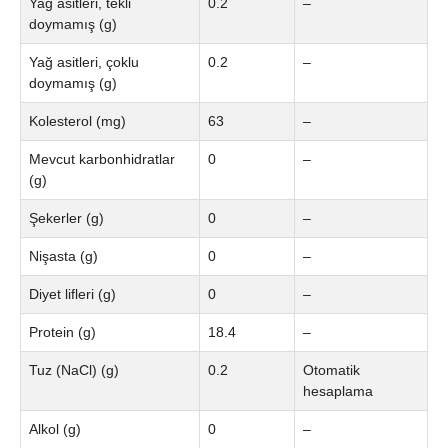
Yağ asitleri, tekli
0.2
–
doymamış (g)
Yağ asitleri, çoklu
0.2
–
doymamış (g)
Kolesterol (mg)
63
–
Mevcut karbonhidratlar
0
–
(g)
Şekerler (g)
0
–
Nişasta (g)
0
–
Diyet lifleri (g)
0
–
Protein (g)
18.4
–
Tuz (NaCl) (g)
0.2
Otomatik
hesaplama
Alkol (g)
0
–