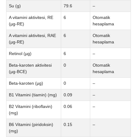
Su (g)
79.6
–
A vitamini aktivitesi, RE
6
Otomatik
(µg-RE)
hesaplama
A vitamini aktivitesi, RAE
6
Otomatik
(µg-RE)
hesaplama
Retinol (µg)
6
–
Beta-karoten aktivitesi
0
Otomatik
(µg-BCE)
hesaplama
Beta-karoten (µg)
0
–
B1 Vitamini (tiamin) (mg)
0.09
–
B2 Vitamini (riboflavin)
0.06
–
(mg)
B6 Vitamini (piridoksin)
0.15
–
(mg)