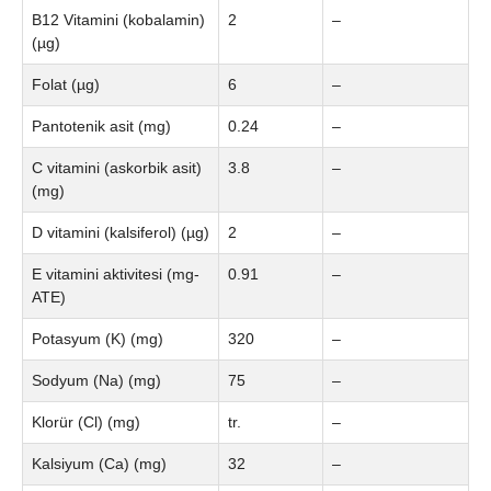
B12 Vitamini (kobalamin)
2
–
(µg)
Folat (µg)
6
–
Pantotenik asit (mg)
0.24
–
C vitamini (askorbik asit)
3.8
–
(mg)
D vitamini (kalsiferol) (µg)
2
–
E vitamini aktivitesi (mg-
0.91
–
ATE)
Potasyum (K) (mg)
320
–
Sodyum (Na) (mg)
75
–
Klorür (Cl) (mg)
tr.
–
Kalsiyum (Ca) (mg)
32
–