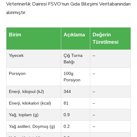
Veterinerlik Dairesi FSVO’nun Gıda Bileşimi Veritabanından
alınmıştır.
Birim
Açıklama
Değerin
Türetilmesi
Yiyecek
Çiğ Turna
–
Balığı
Porsiyon
100g
–
Porsiyon
Enerji, kilojoul (kJ)
344
–
Enerji, kilokalori (kcal)
81
–
Yağ, toplam (g)
0.9
–
Yağ asitleri, Doymuş (g)
0.2
–