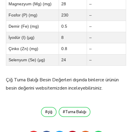
Magnezyum (Mg) (mg)
28
–
Fosfor (P) (mg)
230
–
Demir (Fe) (mg)
0.5
–
İyodür (I) (µg)
8
–
Çinko (Zn) (mg)
0.8
–
Selenyum (Se) (µg)
24
–
Çiğ Turna Balığı Besin Değerleri dışında binlerce ürünün
besin değerini websitemizden inceleyebilirsiniz.
çiğ
Turna Balığı