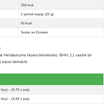
250 kcal
1 yemek kaşığı (20 g)
50 kcal
Soslar ve Ezmeler
z
al Metabolizma Hızınızı bilmelisiniz. BMH, 12 saatlik bir
k kalori demektir.
x boy) – (6,75 x yaş)
x boy) – (4,68 x yaş)