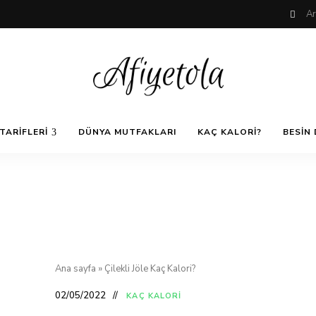
Nefis
AfiyetOla
ve
TARIFLERI
DÜNYA MUTFAKLARI
KAÇ KALORI?
BESIN 
Lezzetli,
En
güzel
Pratik ve
yemek
tarifleri,
çorba
tarifleri,
Kolay
tatlılar,
salatalar,
et
Yemek
yemekleri
ve
Ana sayfa
»
Çilekli Jöle Kaç Kalori?
kurabiyeler
Tarifleri
02/05/2022
KAÇ KALORI