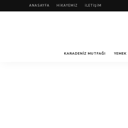
ANASAYFA
HIKAYEMIZ
İLETIŞIM
KARADENIZ MUTFAĞI
YEMEK 