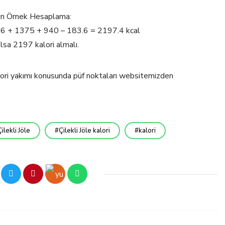
için Örnek Hesaplama:
 66 + 1375 + 940 – 183.6 = 2197.4 kcal
lsa 2197 kalori almalı.
kalori yakımı konusunda püf noktaları websitemizden
ilekli Jöle
Çilekli Jöle kalori
kalori