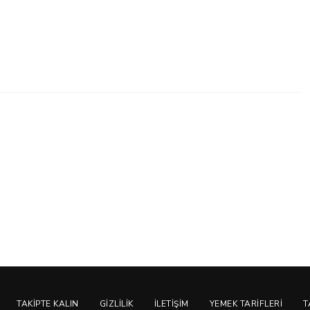
TAKIPTE KALIN
GIZLILIK
İLETIŞIM
YEMEK TARIFLERI
T