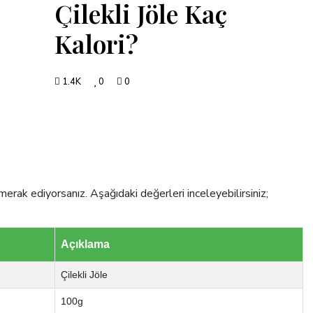
Çilekli Jöle Kaç
Kalori?
1.4K
0
0
merak ediyorsanız. Aşağıdaki değerleri inceleyebilirsiniz;
Açıklama
Çilekli Jöle
100g