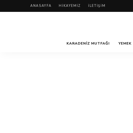
ANASAYFA
HIKAYEMIZ
İLETIŞIM
KARADENIZ MUTFAĞI
YEMEK 