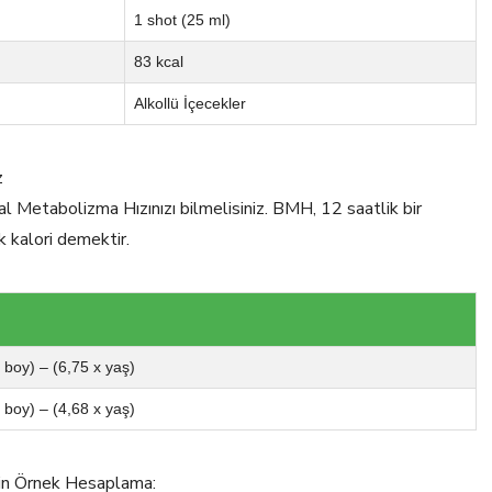
1 shot (25 ml)
83 kcal
Alkollü İçecekler
z
al Metabolizma Hızınızı bilmelisiniz. BMH, 12 saatlik bir
k kalori demektir.
x boy) – (6,75 x yaş)
x boy) – (4,68 x yaş)
için Örnek Hesaplama: