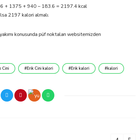
 66 + 1375 + 940 – 183.6 = 2197.4 kcal
lsa 2197 kalori almalı.
ori yakımı konusunda püf noktaları websitemizden
k Cini
Erik Cini kalori
Erik kalori
kalori