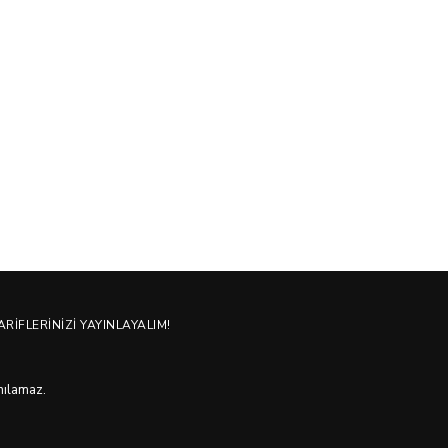
ARIFLERINIZI YAYINLAYALIM!
anılamaz.