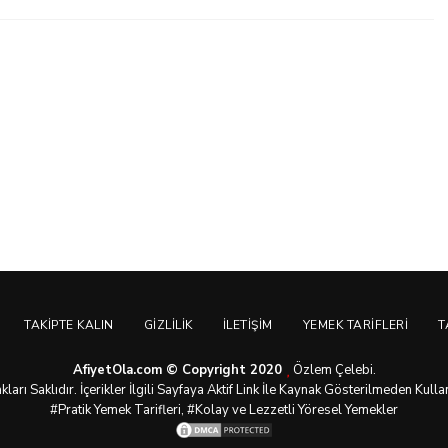
TAKIPTE KALIN
GIZLILIK
İLETIŞIM
YEMEK TARIFLERI
T
AfiyetOla.com © Copyright 2020
Özlem Çelebi.
arı Saklıdır. İçerikler İlgili Sayfaya Aktif Link İle Kaynak Gösterilmeden Kull
#Pratik
Yemek Tarifleri
, #Kolay ve Lezzetli Yöresel Yemekler