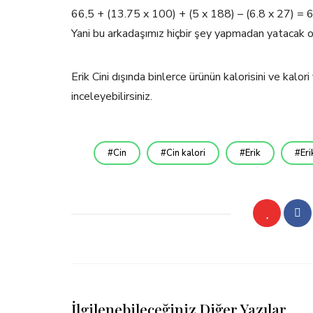
66,5 + (13.75 x 100) + (5 x 188) – (6.8 x 27) =
Yani bu arkadaşımız hiçbir şey yapmadan yatacak o
Erik Cini dışında binlerce ürünün kalorisini ve kal
inceleyebilirsiniz.
Cin
Cin kalori
Erik
Eri
İlgilenebileceğiniz Diğer Yazılar