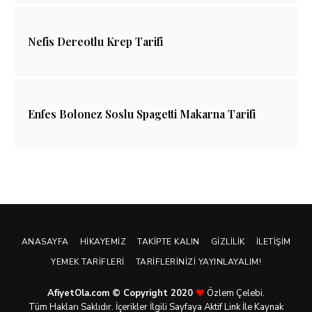
Nefis Dereotlu Krep Tarifi
Enfes Bolonez Soslu Spagetti Makarna Tarifi
ANASAYFA
HIKAYEMIZ
TAKIPTE KALIN
GIZLILIK
İLETIŞIM
YEMEK TARIFLERI
TARIFLERINIZI YAYINLAYALIM!
AfiyetOla.com © Copyright 2020
Özlem Çelebi.
Tüm Hakları Saklıdır. İçerikler İlgili Sayfaya Aktif Link İle Kaynak