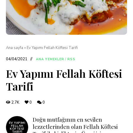
Ana sayfa
»
Ev Yapımı Fellah Köftesi Tarifi
04/04/2021
ANA YEMEKLER
/
RSS
Ev Yapımı Fellah Köftesi
Tarifi
2.7K
0
0
Doğu mutfağının en sevilen
EV YAPIMI
lezzetlerinden olan Fellah Köftesi
FELLAH
KÖFTESI
TARIFI