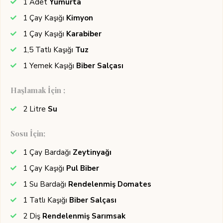
1
Adet
Yumurta
1
Çay Kaşığı
Kimyon
1
Çay Kaşığı
Karabiber
1,5
Tatlı Kaşığı
Tuz
1
Yemek Kaşığı
Biber Salçası
Haşlamak İçin ;
2
Litre
Su
Sosu İçin;
1
Çay Bardağı
Zeytinyağı
1
Çay Kaşığı
Pul Biber
1
Su Bardağı
Rendelenmiş Domates
1
Tatlı Kaşığı
Biber Salçası
2
Diş
Rendelenmiş Sarımsak