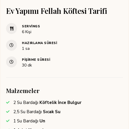
Ev Yapımı Fellah Köftesi Tarifi
SERVINGS
6
Kişi
HAZIRLAMA SÜRESI
saat
1
sa
PIŞIRME SÜRESI
dakika
30
dk
Malzemeler
2
Su Bardağı
Köftelik İnce Bulgur
2,5
Su Bardağı
Sıcak Su
1
Su Bardağı
Un