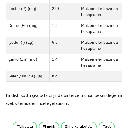
Fosfor (P) (mg)
220
Malzemeler bazında
hesaplama
Demir (Fe) (mg)
1.3
Malzemeler bazında
hesaplama
İyodür (I) (µg)
6.5
Malzemeler bazında
hesaplama
Çinko (Zn) (mg)
1.4
Malzemeler bazında
hesaplama
Selenyum (Se) (µg)
n.d.
Fındıklı sütlü çikolata dışında binlerce ürünün besin değerini
websitemizden inceleyebilirsiniz.
Çikolata
Fındık
fındıklı çikolata
Süt