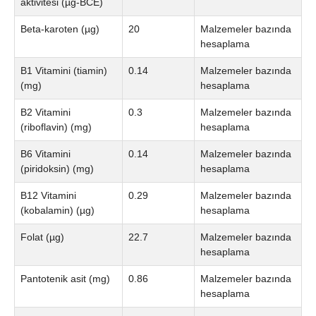
aktivitesi (µg-BCE)
Beta-karoten (µg)
20
Malzemeler bazında
hesaplama
B1 Vitamini (tiamin)
0.14
Malzemeler bazında
(mg)
hesaplama
B2 Vitamini
0.3
Malzemeler bazında
(riboflavin) (mg)
hesaplama
B6 Vitamini
0.14
Malzemeler bazında
(piridoksin) (mg)
hesaplama
B12 Vitamini
0.29
Malzemeler bazında
(kobalamin) (µg)
hesaplama
Folat (µg)
22.7
Malzemeler bazında
hesaplama
Pantotenik asit (mg)
0.86
Malzemeler bazında
hesaplama