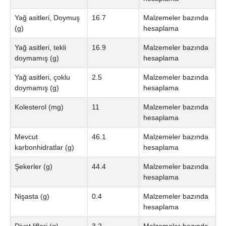
Yağ asitleri, Doymuş
16.7
Malzemeler bazında
(g)
hesaplama
Yağ asitleri, tekli
16.9
Malzemeler bazında
doymamış (g)
hesaplama
Yağ asitleri, çoklu
2.5
Malzemeler bazında
doymamış (g)
hesaplama
Kolesterol (mg)
11
Malzemeler bazında
hesaplama
Mevcut
46.1
Malzemeler bazında
karbonhidratlar (g)
hesaplama
Şekerler (g)
44.4
Malzemeler bazında
hesaplama
Nişasta (g)
0.4
Malzemeler bazında
hesaplama