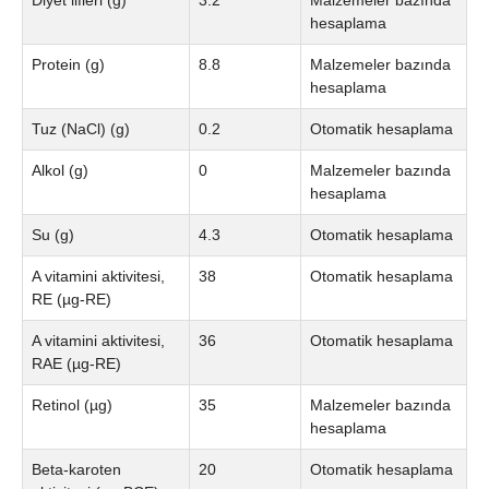
Diyet lifleri (g)
3.2
Malzemeler bazında
hesaplama
Protein (g)
8.8
Malzemeler bazında
hesaplama
Tuz (NaCl) (g)
0.2
Otomatik hesaplama
Alkol (g)
0
Malzemeler bazında
hesaplama
Su (g)
4.3
Otomatik hesaplama
A vitamini aktivitesi,
38
Otomatik hesaplama
RE (µg-RE)
A vitamini aktivitesi,
36
Otomatik hesaplama
RAE (µg-RE)
Retinol (µg)
35
Malzemeler bazında
hesaplama
Beta-karoten
20
Otomatik hesaplama