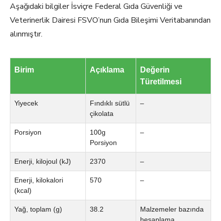
Aşağıdaki bilgiler İsviçre Federal Gıda Güvenliği ve
Veterinerlik Dairesi FSVO’nun Gıda Bileşimi Veritabanından
alınmıştır.
Birim
Açıklama
Değerin
Türetilmesi
Yiyecek
Fındıklı sütlü
–
çikolata
Porsiyon
100g
–
Porsiyon
Enerji, kilojoul (kJ)
2370
–
Enerji, kilokalori
570
–
(kcal)
Yağ, toplam (g)
38.2
Malzemeler bazında
hesaplama