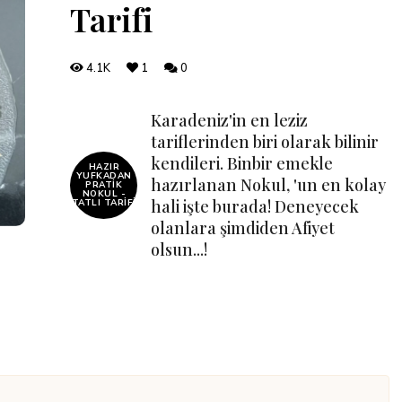
Tarifi
4.1K
1
0
Karadeniz'in en leziz
tariflerinden biri olarak bilinir
kendileri. Binbir emekle
HAZIR
YUFKADAN
hazırlanan Nokul, 'un en kolay
PRATIK
NOKUL -
hali işte burada! Deneyecek
TATLI TARIFI
olanlara şimdiden Afiyet
olsun...!