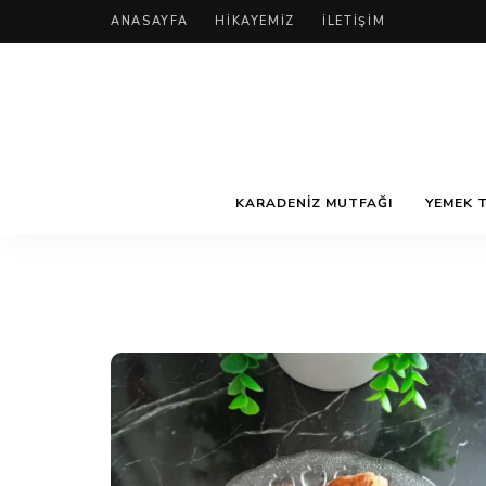
ANASAYFA
HIKAYEMIZ
İLETIŞIM
KARADENIZ MUTFAĞI
YEMEK T