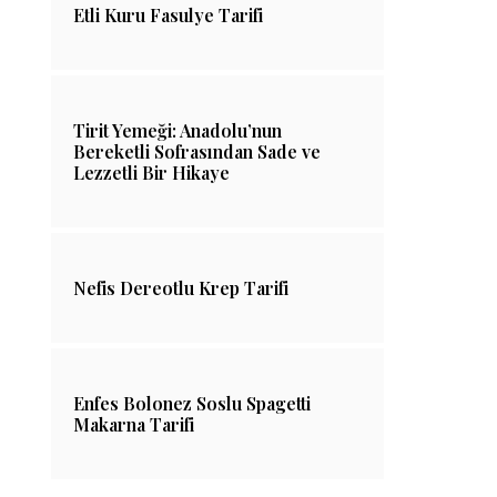
Etli Kuru Fasulye Tarifi
Tirit Yemeği: Anadolu’nun
Bereketli Sofrasından Sade ve
Lezzetli Bir Hikaye
Tam Kıvamında Çilekli
Bursa Mutfağın
Magnolia Tarifi
Etli Erik T
Nefis Dereotlu Krep Tarifi
25/06/2022
03/05/202
Enfes Bolonez Soslu Spagetti
Makarna Tarifi