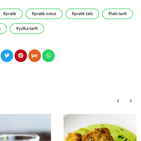
pratik
pratik nokul
pratik tatlı
tatlı tarifi
a
yufka tarifi