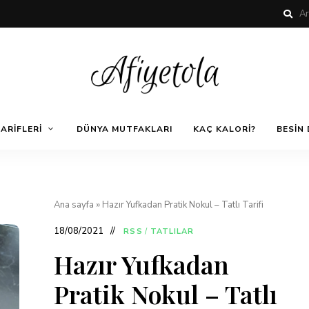
Nefis
AfiyetOla
ve
ARIFLERI
DÜNYA MUTFAKLARI
KAÇ KALORI?
BESIN 
Lezzetli,
En
güzel
Pratik ve
yemek
tarifleri,
çorba
tarifleri,
Kolay
Ana sayfa
»
Hazır Yufkadan Pratik Nokul – Tatlı Tarifi
tatlılar,
salatalar,
18/08/2021
RSS
/
TATLILAR
et
Yemek
yemekleri
Hazır Yufkadan
ve
kurabiyeler
Tarifleri
Pratik Nokul – Tatlı