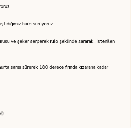
yoruz
ıştıdığımız harcı sürüyoruz
urusu ve şeker serperek rulo şeklinde sararak , istenilen
murta sarısı sürerek 180 derece fırında kızarana kadar
ağı