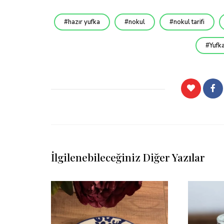
hazır yufka
nokul
nokul tarifi
Yufk
İlgilenebileceğiniz Diğer Yazılar