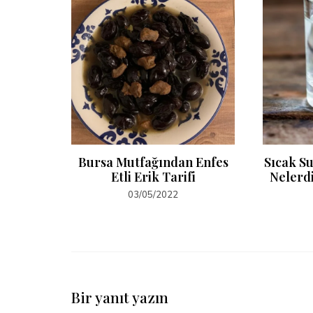
lekli
Bursa Mutfağından Enfes
Sıcak S
fi
Etli Erik Tarifi
Nelerdi
03/05/2022
Bir yanıt yazın