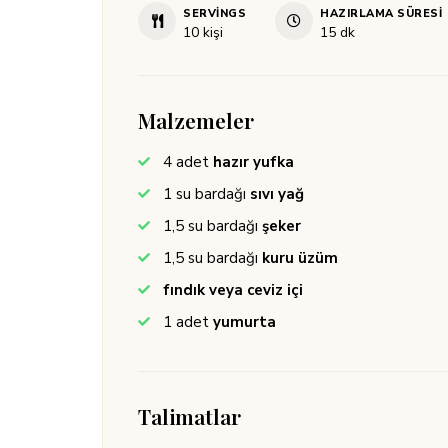
SERVINGS
HAZIRLAMA SÜRESI
dakika
10
kişi
15
dk
Malzemeler
4
adet
hazır yufka
1
su bardağı
sıvı yağ
1,5
su bardağı
şeker
1,5
su bardağı
kuru üzüm
fındık veya ceviz içi
1
adet
yumurta
Talimatlar