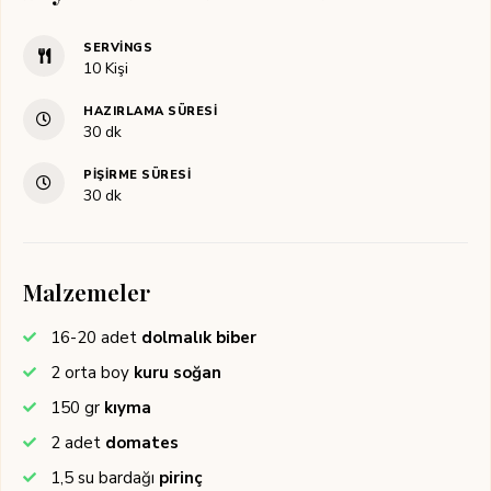
SERVINGS
10
Kişi
HAZIRLAMA SÜRESI
dakika
30
dk
PIŞIRME SÜRESI
dakika
30
dk
Malzemeler
16-20
adet
dolmalık biber
2
orta boy
kuru soğan
150
gr
kıyma
2
adet
domates
1,5
su bardağı
pirinç