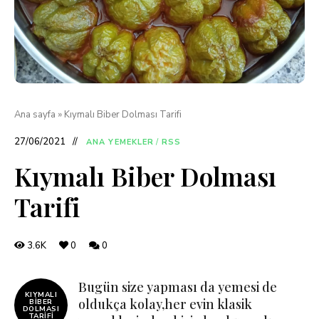
Ana sayfa
»
Kıymalı Biber Dolması Tarifi
27/06/2021
ANA YEMEKLER
/
RSS
Kıymalı Biber Dolması
Tarifi
3.6K
0
0
Bugün size yapması da yemesi de
KIYMALI
oldukça kolay,her evin klasik
BIBER
DOLMASI
TARIFI