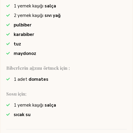
1
yemek kaşığı
salça
2
yemek kaşığı
sıvı yağ
pulbiber
karabiber
tuz
maydonoz
Biberlerin ağzını örtmek için ;
1
adet
domates
Sosu için;
1
yemek kaşığı
salça
sıcak su