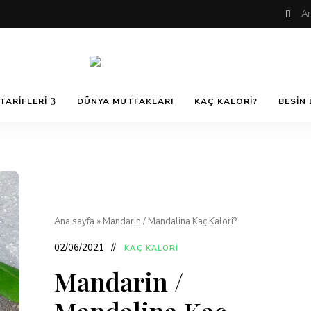
Nefis
AfiyetOla
ve
TARIFLERI
DÜNYA MUTFAKLARI
KAÇ KALORI?
BESIN 
Lezzetli,
En
güzel
Pratik ve
yemek
tarifleri,
çorba
tarifleri,
Kolay
tatlılar,
salatalar,
et
Yemek
yemekleri
Ana sayfa
»
Mandarin / Mandalina Kaç Kalori?
ve
kurabiyeler
02/06/2021
KAÇ KALORI
Tarifleri
Mandarin /
Mandalina Kaç