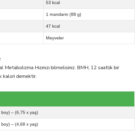
53 kcal
1 mandarin (88 g)
47 kcal
Meyveler
z
al Metabolizma Hızınızı bilmelisiniz. BMH, 12 saatlik bir
k kalori demektir.
x boy) – (6,75 x yaş)
x boy) – (4,68 x yaş)