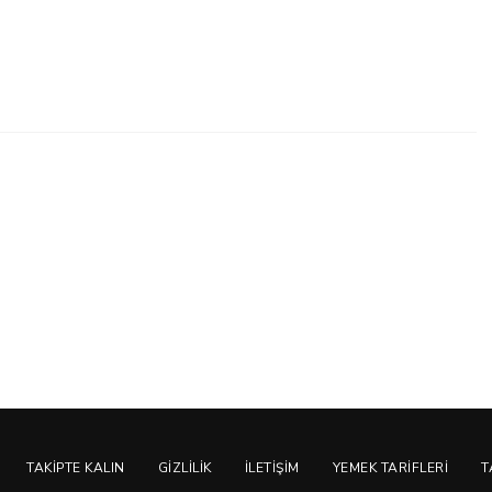
TAKIPTE KALIN
GIZLILIK
İLETIŞIM
YEMEK TARIFLERI
T