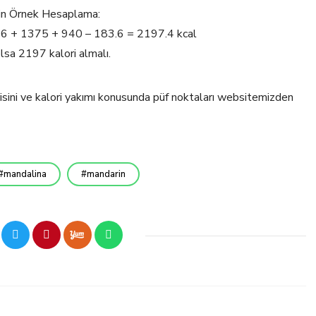
için Örnek Hesaplama:
 66 + 1375 + 940 – 183.6 = 2197.4 kcal
lsa 2197 kalori almalı.
risini ve kalori yakımı konusunda püf noktaları websitemizden
mandalina
mandarin