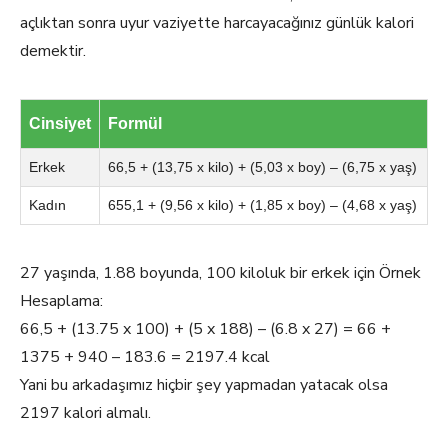
açlıktan sonra uyur vaziyette harcayacağınız günlük kalori
demektir.
Cinsiyet
Formül
Erkek
66,5 + (13,75 x kilo) + (5,03 x boy) – (6,75 x yaş)
Kadın
655,1 + (9,56 x kilo) + (1,85 x boy) – (4,68 x yaş)
27 yaşında, 1.88 boyunda, 100 kiloluk bir erkek için Örnek
Hesaplama:
66,5 + (13.75 x 100) + (5 x 188) – (6.8 x 27) = 66 +
1375 + 940 – 183.6 = 2197.4 kcal
Yani bu arkadaşımız hiçbir şey yapmadan yatacak olsa
2197 kalori almalı.