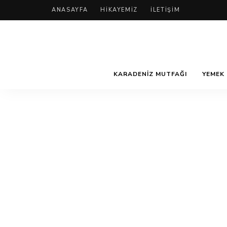
ANASAYFA
HIKAYEMIZ
İLETIŞIM
KARADENIZ MUTFAĞI
YEMEK 