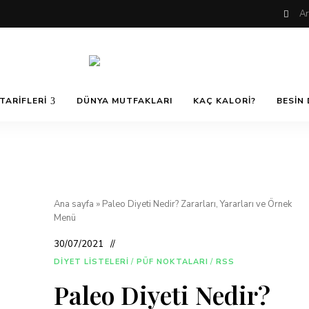
Nefis
AfiyetOla
ve
TARIFLERI
DÜNYA MUTFAKLARI
KAÇ KALORI?
BESIN 
Lezzetli,
En
güzel
Pratik ve
yemek
tarifleri,
çorba
tarifleri,
Kolay
tatlılar,
salatalar,
Ana sayfa
»
Paleo Diyeti Nedir? Zararları, Yararları ve Örnek
et
Yemek
yemekleri
Menü
ve
kurabiyeler
30/07/2021
Tarifleri
DIYET LISTELERI
/
PÜF NOKTALARI
/
RSS
Paleo Diyeti Nedir?