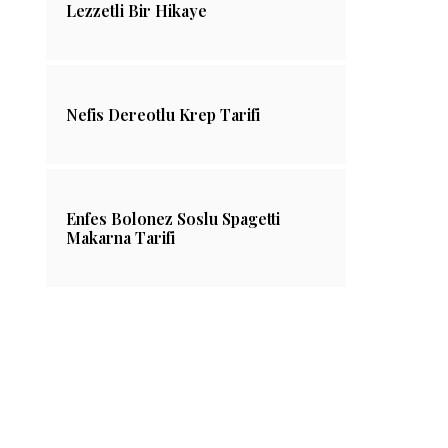
Lezzetli Bir Hikaye
Kestane İçi Kaç Kalori?
Samsun’a Ait
Nefis Dereotlu Krep Tarifi
Yöresel Bafra No
14/11/2021
30/01/202
Enfes Bolonez Soslu Spagetti
Makarna Tarifi