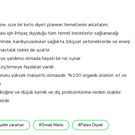
re, size bir keto diyet planının temellerini anlatalım;
ası için ihtiyaç duyduğu tüm temel besinlerle sağlanacağı
irimde, kardiyovasküler sağlıkta, bilişsel yeteneklerde ve enerji
astalık riskini de azaltır.
ye yardımcı olmada hayati bir rol oynar.
eştirmeye faydaları vardır .
orunu yüksek maliyetli olmasıdır. %100 organik ürünler, et ve
r.
kliğine ve düşük kemik ve diş problemlerine neden olabilir.
ldir.
yetin zararları
Örnek Menü
Paleo Diyeti