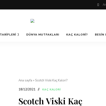
Nefis
AfiyetOla
ve
TARIFLERI
DÜNYA MUTFAKLARI
KAÇ KALORI?
BESIN 
Lezzetli,
En
güzel
Pratik ve
yemek
tarifleri,
çorba
tarifleri,
Kolay
tatlılar,
salatalar,
et
Yemek
yemekleri
ve
Ana sayfa
»
Scotch Viski Kaç Kalori?
kurabiyeler
Tarifleri
18/12/2021
KAÇ KALORI
Scotch Viski Kaç