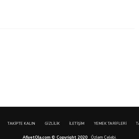
TAKIPTE KALIN
GIZLILIK
İLETIŞIM
YEMEK TARIFLERI
T
AfiyetOla.com © Copyright 2020
Özlem Çelebi.