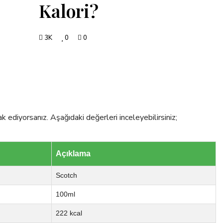
Kalori?
3K
0
0
 ediyorsanız. Aşağıdaki değerleri inceleyebilirsiniz;
Açıklama
Scotch
100ml
222 kcal