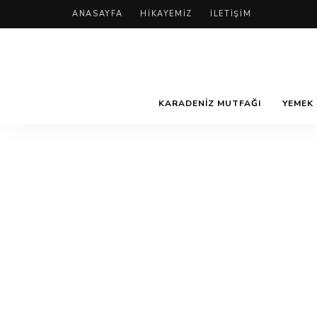
ANASAYFA
HIKAYEMIZ
İLETIŞIM
KARADENIZ MUTFAĞI
YEMEK 