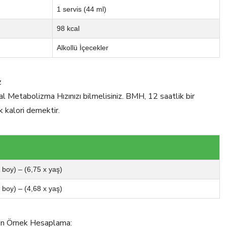
1 servis (44 ml)
98 kcal
Alkollü İçecekler
z
al Metabolizma Hızınızı bilmelisiniz. BMH, 12 saatlik bir
k kalori demektir.
x boy) – (6,75 x yaş)
x boy) – (4,68 x yaş)
için Örnek Hesaplama: