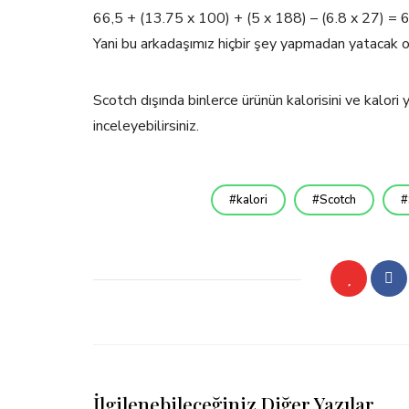
66,5 + (13.75 x 100) + (5 x 188) – (6.8 x 27) =
Yani bu arkadaşımız hiçbir şey yapmadan yatacak o
Scotch dışında binlerce ürünün kalorisini ve kalor
inceleyebilirsiniz.
kalori
Scotch
İlgilenebileceğiniz Diğer Yazılar