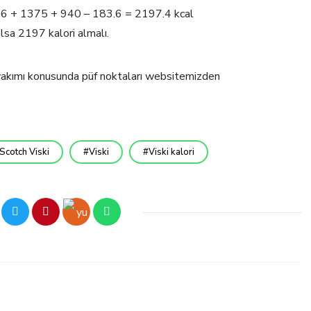
 66 + 1375 + 940 – 183.6 = 2197.4 kcal
lsa 2197 kalori almalı.
i yakımı konusunda püf noktaları websitemizden
Scotch Viski
Viski
Viski kalori