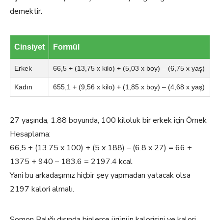
demektir.
Cinsiyet
Formül
Erkek
66,5 + (13,75 x kilo) + (5,03 x boy) – (6,75 x yaş)
Kadın
655,1 + (9,56 x kilo) + (1,85 x boy) – (4,68 x yaş)
27 yaşında, 1.88 boyunda, 100 kiloluk bir erkek için Örnek
Hesaplama:
66,5 + (13.75 x 100) + (5 x 188) – (6.8 x 27) = 66 +
1375 + 940 – 183.6 = 2197.4 kcal
Yani bu arkadaşımız hiçbir şey yapmadan yatacak olsa
2197 kalori almalı.
Somon Balığı dışında binlerce ürünün kalorisini ve kalori