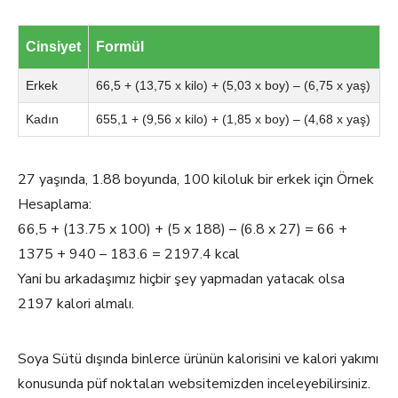
Cinsiyet
Formül
Erkek
66,5 + (13,75 x kilo) + (5,03 x boy) – (6,75 x yaş)
Kadın
655,1 + (9,56 x kilo) + (1,85 x boy) – (4,68 x yaş)
27 yaşında, 1.88 boyunda, 100 kiloluk bir erkek için Örnek
Hesaplama:
66,5 + (13.75 x 100) + (5 x 188) – (6.8 x 27) = 66 +
1375 + 940 – 183.6 = 2197.4 kcal
Yani bu arkadaşımız hiçbir şey yapmadan yatacak olsa
2197 kalori almalı.
Soya Sütü dışında binlerce ürünün kalorisini ve kalori yakımı
konusunda püf noktaları websitemizden inceleyebilirsiniz.