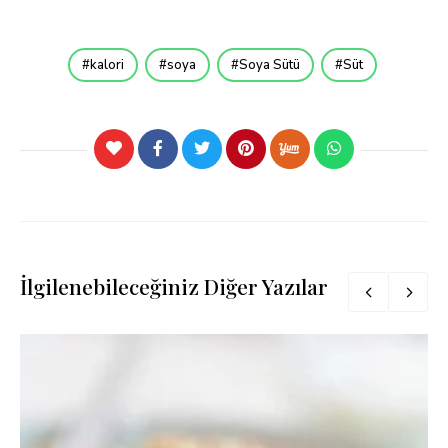
kalori
soya
Soya Sütü
Süt
İlgilenebileceğiniz Diğer Yazılar