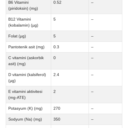
B6 Vitamini
0.52
–
(piridoksin) (mg)
B12 Vitamini
5
–
(kobalamin) (µg)
Folat (µg)
5
–
Pantotenik asit (mg)
0.3
–
C vitamini (askorbik
0
–
asit) (mg)
D vitamini (kalsiferol)
2.4
–
(µg)
E vitamini aktivitesi
2
–
(mg-ATE)
Potasyum (K) (mg)
270
–
Sodyum (Na) (mg)
350
–