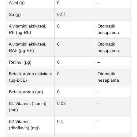
Alkol (g)
0
–
Su (g)
62.4
–
A vitamini aktivitesi,
6
Otomatik
RE (µg-RE)
hesaplama
A vitamini aktivitesi,
6
Otomatik
RAE (µg-RE)
hesaplama
Retinol (µg)
6
–
Beta-karoten aktivitesi
0
Otomatik
(µg-BCE)
hesaplama
Beta-karoten (µg)
0
–
B1 Vitamini (tiamin)
0.02
–
(mg)
B2 Vitamini
0.1
–
(riboflavin) (mg)