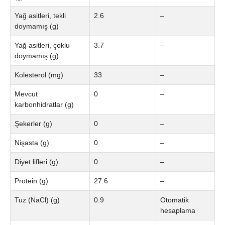
Yağ asitleri, tekli
2.6
–
doymamış (g)
Yağ asitleri, çoklu
3.7
–
doymamış (g)
Kolesterol (mg)
33
–
Mevcut
0
–
karbonhidratlar (g)
Şekerler (g)
0
–
Nişasta (g)
0
–
Diyet lifleri (g)
0
–
Protein (g)
27.6
–
Tuz (NaCl) (g)
0.9
Otomatik
hesaplama