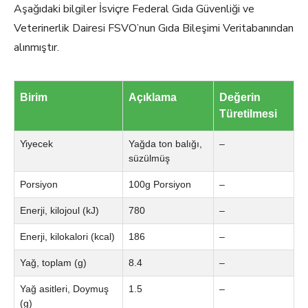
Aşağıdaki bilgiler İsviçre Federal Gıda Güvenliği ve
Veterinerlik Dairesi FSVO’nun Gıda Bileşimi Veritabanından
alınmıştır.
Birim
Açıklama
Değerin
Türetilmesi
Yiyecek
Yağda ton balığı,
–
süzülmüş
Porsiyon
100g Porsiyon
–
Enerji, kilojoul (kJ)
780
–
Enerji, kilokalori (kcal)
186
–
Yağ, toplam (g)
8.4
–
Yağ asitleri, Doymuş
1.5
–
(g)