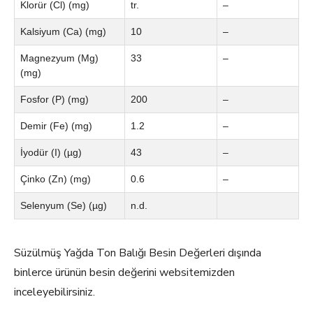
Klorür (Cl) (mg)
tr.
–
Kalsiyum (Ca) (mg)
10
–
Magnezyum (Mg)
33
–
(mg)
Fosfor (P) (mg)
200
–
Demir (Fe) (mg)
1.2
–
İyodür (I) (µg)
43
–
Çinko (Zn) (mg)
0.6
–
Selenyum (Se) (µg)
n.d.
Süzülmüş Yağda Ton Balığı Besin Değerleri dışında
binlerce ürünün besin değerini websitemizden
inceleyebilirsiniz.