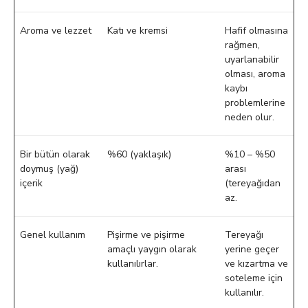
Aroma ve lezzet
Katı ve kremsi
Hafif olmasına
rağmen,
uyarlanabilir
olması, aroma
kaybı
problemlerine
neden olur.
Bir bütün olarak
%60 (yaklaşık)
%10 – %50
doymuş (yağ)
arası
içerik
(tereyağıdan
az.
Genel kullanım
Pişirme ve pişirme
Tereyağı
amaçlı yaygın olarak
yerine geçer
kullanılırlar.
ve kızartma ve
soteleme için
kullanılır.