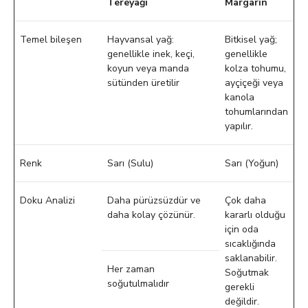
Tereyağı
Margarin
Temel bileşen
Hayvansal yağ:
Bitkisel yağ;
genellikle inek, keçi,
genellikle
koyun veya manda
kolza tohumu,
sütünden üretilir
ayçiçeği veya
kanola
tohumlarından
yapılır.
Renk
Sarı (Sulu)
Sarı (Yoğun)
Doku Analizi
Daha pürüzsüzdür ve
Çok daha
daha kolay çözünür.
kararlı olduğu
için oda
sıcaklığında
saklanabilir.
Her zaman
Soğutmak
soğutulmalıdır
gerekli
değildir.