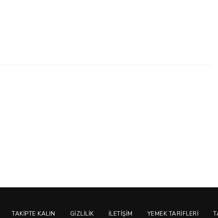
TAKIPTE KALIN
GIZLILIK
İLETIŞIM
YEMEK TARIFLERI
T