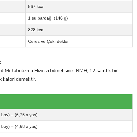
567 kcal
1 su bardağı (146 g)
828 kcal
Çerez ve Çekirdekler
z
al Metabolizma Hızınızı bilmelisiniz. BMH, 12 saatlik bir
k kalori demektir.
x boy) – (6,75 x yaş)
x boy) – (4,68 x yaş)