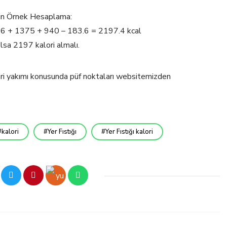
için Örnek Hesaplama:
 66 + 1375 + 940 – 183.6 = 2197.4 kcal
lsa 2197 kalori almalı.
alori yakımı konusunda püf noktaları websitemizden
kalori
Yer Fıstığı
Yer Fıstığı kalori