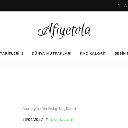
Nefis
AfiyetOla
ve
TARIFLERI
DÜNYA MUTFAKLARI
KAÇ KALORI?
BESIN 
Lezzetli,
En
güzel
Pratik ve
yemek
tarifleri,
çorba
tarifleri,
Kolay
tatlılar,
salatalar,
et
Yemek
yemekleri
ve
Ana sayfa
»
Yer Fıstığı Kaç Kalori?
kurabiyeler
Tarifleri
26/04/2022
KAÇ KALORI