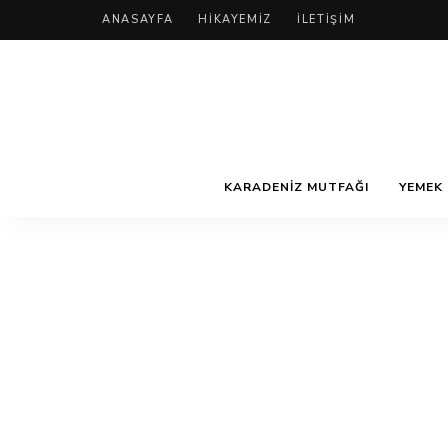
ANASAYFA
HIKAYEMIZ
İLETIŞIM
KARADENIZ MUTFAĞI
YEMEK 