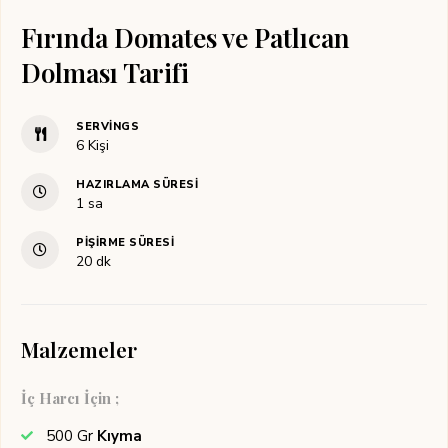
Fırında Domates ve Patlıcan
Dolması Tarifi
SERVINGS
6
Kişi
HAZIRLAMA SÜRESI
saat
1
sa
PIŞIRME SÜRESI
dakika
20
dk
Malzemeler
İç Harcı İçin ;
500
Gr
Kıyma