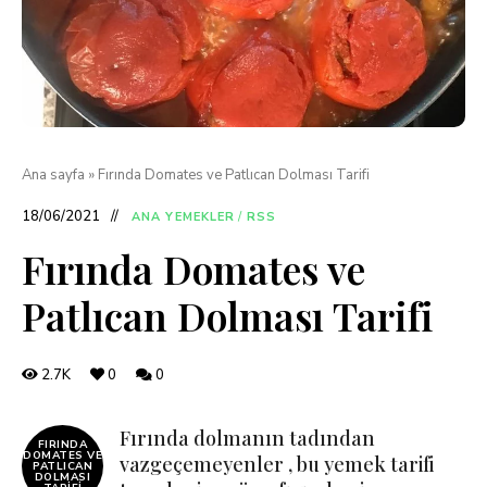
Ana sayfa
»
Fırında Domates ve Patlıcan Dolması Tarifi
18/06/2021
ANA YEMEKLER
/
RSS
Fırında Domates ve
Patlıcan Dolması Tarifi
2.7K
0
0
Fırında dolmanın tadından
FIRINDA
DOMATES VE
vazgeçemeyenler , bu yemek tarifi
PATLICAN
DOLMASI