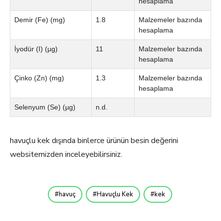
hesaplama
Demir (Fe) (mg)
1.8
Malzemeler bazında
hesaplama
İyodür (I) (µg)
11
Malzemeler bazında
hesaplama
Çinko (Zn) (mg)
1.3
Malzemeler bazında
hesaplama
Selenyum (Se) (µg)
n.d.
havuçlu kek dışında binlerce ürünün besin değerini
websitemizden inceleyebilirsiniz.
havuç
Havuçlu Kek
kek