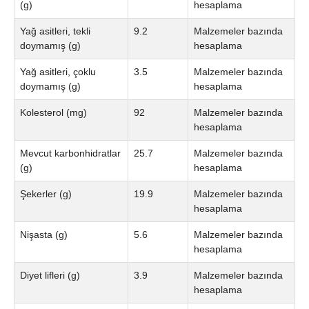
(g)
hesaplama
Yağ asitleri, tekli
9.2
Malzemeler bazında
doymamış (g)
hesaplama
Yağ asitleri, çoklu
3.5
Malzemeler bazında
doymamış (g)
hesaplama
Kolesterol (mg)
92
Malzemeler bazında
hesaplama
Mevcut karbonhidratlar
25.7
Malzemeler bazında
(g)
hesaplama
Şekerler (g)
19.9
Malzemeler bazında
hesaplama
Nişasta (g)
5.6
Malzemeler bazında
hesaplama
Diyet lifleri (g)
3.9
Malzemeler bazında
hesaplama