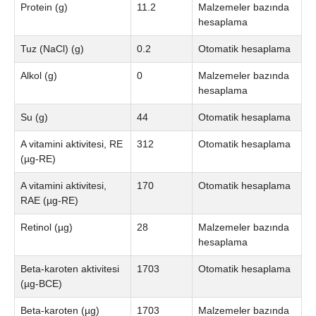
Protein (g)
11.2
Malzemeler bazında
hesaplama
Tuz (NaCl) (g)
0.2
Otomatik hesaplama
Alkol (g)
0
Malzemeler bazında
hesaplama
Su (g)
44
Otomatik hesaplama
A vitamini aktivitesi, RE
312
Otomatik hesaplama
(µg-RE)
A vitamini aktivitesi,
170
Otomatik hesaplama
RAE (µg-RE)
Retinol (µg)
28
Malzemeler bazında
hesaplama
Beta-karoten aktivitesi
1703
Otomatik hesaplama
(µg-BCE)
Beta-karoten (µg)
1703
Malzemeler bazında