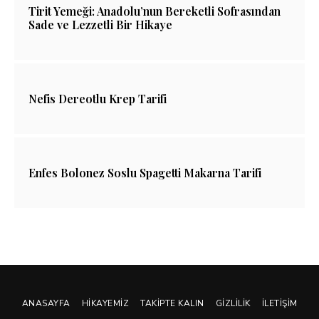
Tirit Yemeği: Anadolu’nun Bereketli Sofrasından
Sade ve Lezzetli Bir Hikaye
Nefis Dereotlu Krep Tarifi
Enfes Bolonez Soslu Spagetti Makarna Tarifi
ANASAYFA
HIKAYEMIZ
TAKIPTE KALIN
GIZLILIK
İLETIŞIM