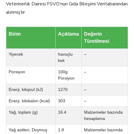
Veterinerlik Dairesi FSVO’nun Gıda Bileşimi Veritabanından
alınmıştır.
Birim
Açıklama
Değerin
Türetilmesi
Yiyecek
havuçlu
–
kek
Porsiyon
100g
–
Porsiyon
Enerji, kilojoul (kJ)
1270
–
Enerji, kilokalori (kcal)
303
–
Yağ, toplam (g)
16.4
Malzemeler bazında
hesaplama
Yağ asitleri, Doymuş
1.8
Malzemeler bazında