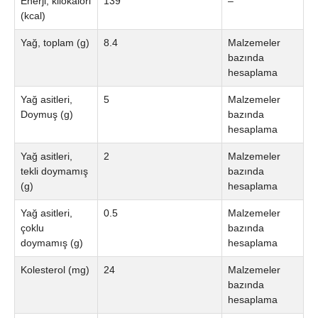
Enerji, kilokalori
139
–
(kcal)
Yağ, toplam (g)
8.4
Malzemeler
bazında
hesaplama
Yağ asitleri,
5
Malzemeler
Doymuş (g)
bazında
hesaplama
Yağ asitleri,
2
Malzemeler
tekli doymamış
bazında
(g)
hesaplama
Yağ asitleri,
0.5
Malzemeler
çoklu
bazında
doymamış (g)
hesaplama
Kolesterol (mg)
24
Malzemeler
bazında
hesaplama