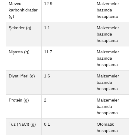
Mevcut
12.9
Malzemeler
karbonhidratlar
bazında
(g)
hesaplama
Şekerler (g)
1.1
Malzemeler
bazında
hesaplama
Nişasta (g)
11.7
Malzemeler
bazında
hesaplama
Diyet lifleri (g)
1.6
Malzemeler
bazında
hesaplama
Protein (g)
2
Malzemeler
bazında
hesaplama
Tuz (NaCl) (g)
0.1
Otomatik
hesaplama