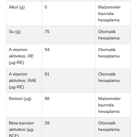
Alkol (g)
0
Malzemeler
bazında
hesaplama
Su (g)
75
Otomatik
hesaplama
A vitamini
94
Otomatik
aktivitesi, RE
hesaplama
(µg-RE)
A vitamini
91
Otomatik
aktivitesi, RAE
hesaplama
(µg-RE)
Retinol (µg)
88
Malzemeler
bazında
hesaplama
Beta-karoten
39
Otomatik
aktivitesi (µg-
hesaplama
BCE)