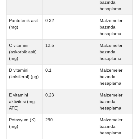
bazında
hesaplama
Pantotenik asit
0.32
Malzemeler
(mg)
bazında
hesaplama
C vitamini
12.5
Malzemeler
(askorbik asit)
bazında
(mg)
hesaplama
D vitamini
0.1
Malzemeler
(kalsiferol) (µg)
bazında
hesaplama
E vitamini
0.23
Malzemeler
aktivitesi (mg-
bazında
ATE)
hesaplama
Potasyum (K)
290
Malzemeler
(mg)
bazında
hesaplama