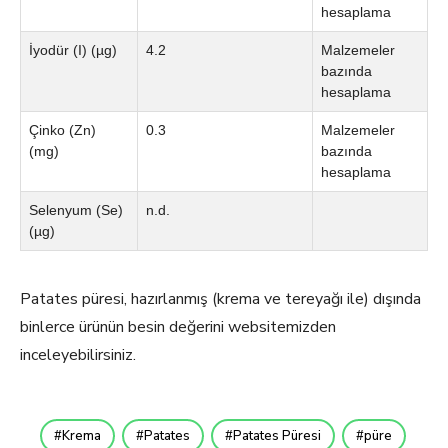
hesaplama
İyodür (I) (µg)
4.2
Malzemeler
bazında
hesaplama
Çinko (Zn)
0.3
Malzemeler
(mg)
bazında
hesaplama
Selenyum (Se)
n.d.
(µg)
Patates püresi, hazırlanmış (krema ve tereyağı ile) dışında
binlerce ürünün besin değerini websitemizden
inceleyebilirsiniz.
Krema
Patates
Patates Püresi
püre