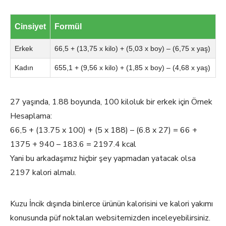
Cinsiyet
Formül
Erkek
66,5 + (13,75 x kilo) + (5,03 x boy) – (6,75 x yaş)
Kadın
655,1 + (9,56 x kilo) + (1,85 x boy) – (4,68 x yaş)
27 yaşında, 1.88 boyunda, 100 kiloluk bir erkek için Örnek
Hesaplama:
66,5 + (13.75 x 100) + (5 x 188) – (6.8 x 27) = 66 +
1375 + 940 – 183.6 = 2197.4 kcal
Yani bu arkadaşımız hiçbir şey yapmadan yatacak olsa
2197 kalori almalı.
Kuzu İncik dışında binlerce ürünün kalorisini ve kalori yakımı
konusunda püf noktaları websitemizden inceleyebilirsiniz.