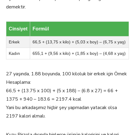
demektir.
Cinsiyet
Formül
Erkek
66,5 + (13,75 x kilo) + (5,03 x boy) – (6,75 x yaş)
Kadın
655,1 + (9,56 x kilo) + (1,85 x boy) – (4,68 x yaş)
27 yaşında, 1.88 boyunda, 100 kiloluk bir erkek için Örnek
Hesaplama:
66,5 + (13.75 x 100) + (5 x 188) – (6.8 x 27) = 66 +
1375 + 940 – 183.6 = 2197.4 kcal
Yani bu arkadaşımız hiçbir şey yapmadan yatacak olsa
2197 kalori almalı.
Kuzu Pirzola dışında binlerce ürünün kalorisini ve kalori