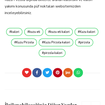
yakımı konusunda püf noktaları websitemizden
inceleyebilirsiniz.
kalori
kuzu eti
kuzu eti kalori
Kuzu kalori
Kuzu Pirzola
Kuzu Pirzola kalori
pirzola
pirzola kalori
İlgilenebileceğiniz Diğer Yazılar