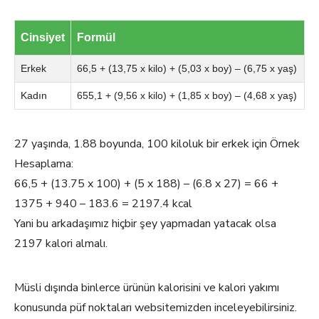
Cinsiyet
Formül
Erkek
66,5 + (13,75 x kilo) + (5,03 x boy) – (6,75 x yaş)
Kadın
655,1 + (9,56 x kilo) + (1,85 x boy) – (4,68 x yaş)
27 yaşında, 1.88 boyunda, 100 kiloluk bir erkek için Örnek
Hesaplama:
66,5 + (13.75 x 100) + (5 x 188) – (6.8 x 27) = 66 +
1375 + 940 – 183.6 = 2197.4 kcal
Yani bu arkadaşımız hiçbir şey yapmadan yatacak olsa
2197 kalori almalı.
Müsli dışında binlerce ürünün kalorisini ve kalori yakımı
konusunda püf noktaları websitemizden inceleyebilirsiniz.