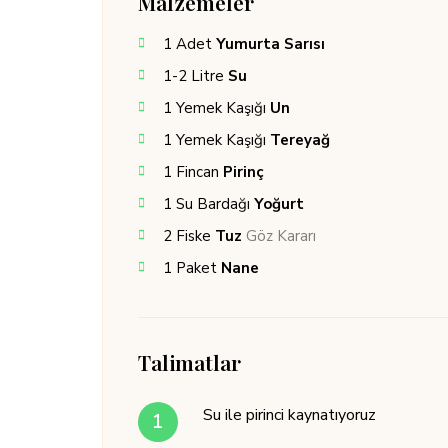
Malzemeler
1
Adet
Yumurta Sarısı
1-2
Litre
Su
1
Yemek Kaşığı
Un
1
Yemek Kaşığı
Tereyağ
1
Fincan
Pirinç
1
Su Bardağı
Yoğurt
2
Fiske
Tuz
Göz Kararı
1
Paket
Nane
Talimatlar
Su ile pirinci kaynatıyoruz