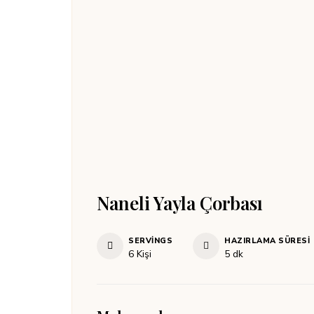
Naneli Yayla Çorbası
SERVINGS
HAZIRLAMA SÜRESI
dakika
6
Kişi
5
dk