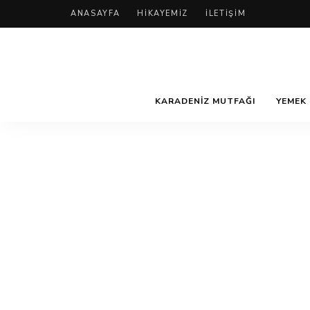
ANASAYFA
HIKAYEMIZ
İLETIŞIM
KARADENIZ MUTFAĞI
YEMEK 