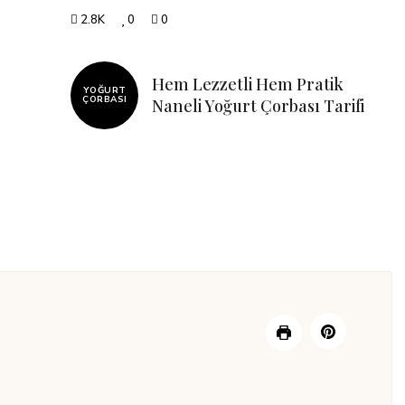
2.8K
0
0
Hem Lezzetli Hem Pratik
YOĞURT
ÇORBASI
Naneli Yoğurt Çorbası Tarifi