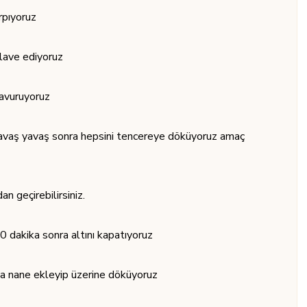
rpıyoruz
ilave ediyoruz
kavuruyoruz
avaş yavaş sonra hepsini tencereye döküyoruz amaç
n geçirebilirsiniz.
 dakika sonra altını kapatıyoruz
ına nane ekleyip üzerine döküyoruz