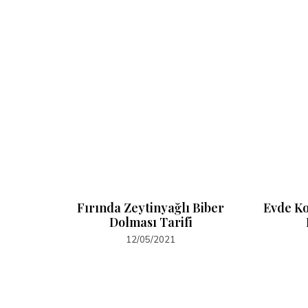
iola /
Fırında Zeytinyağlı Biber
Evde Ko
ağlığa
Dolması Tarifi
 ve Kaç
12/05/2021