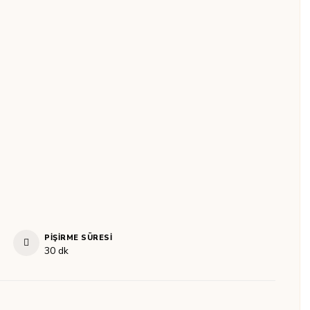
PIŞIRME SÜRESI
dakika
30
dk