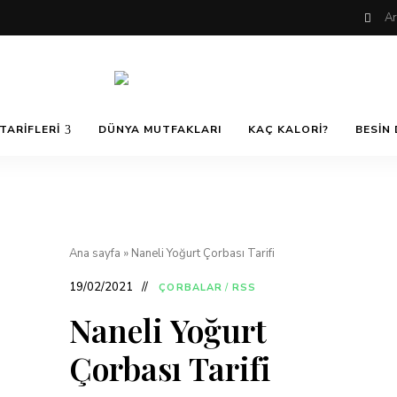
Nefis
AfiyetOla
ve
TARIFLERI
DÜNYA MUTFAKLARI
KAÇ KALORI?
BESIN 
Lezzetli,
En
güzel
Pratik ve
yemek
tarifleri,
çorba
tarifleri,
Kolay
tatlılar,
salatalar,
Ana sayfa
»
Naneli Yoğurt Çorbası Tarifi
et
Yemek
yemekleri
19/02/2021
ÇORBALAR
/
RSS
ve
kurabiyeler
Naneli Yoğurt
Tarifleri
Çorbası Tarifi