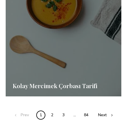
Kolay Mercimek Çorbası Tarifi
Posts
Prev
1
2
3
…
84
Next
navigation