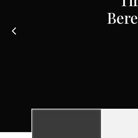
Nefi
Enfe
Bere
Ne
E