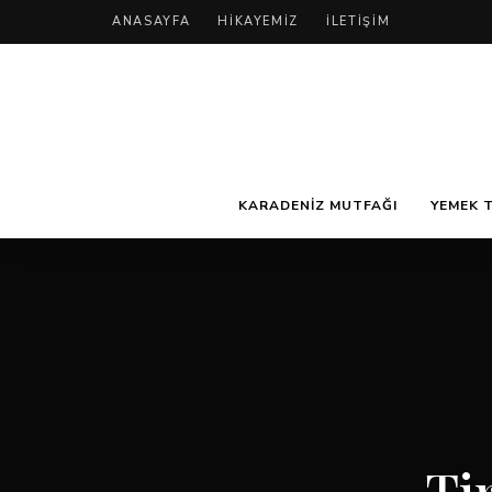
ANASAYFA
HIKAYEMIZ
İLETIŞIM
KARADENIZ MUTFAĞI
YEMEK T
Ti