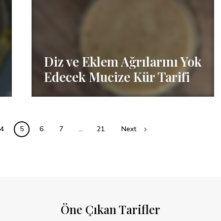
Diz ve Eklem Ağrılarını Yok
Edecek Mucize Kür Tarifi
4
5
6
7
…
21
Next
Öne Çıkan Tarifler