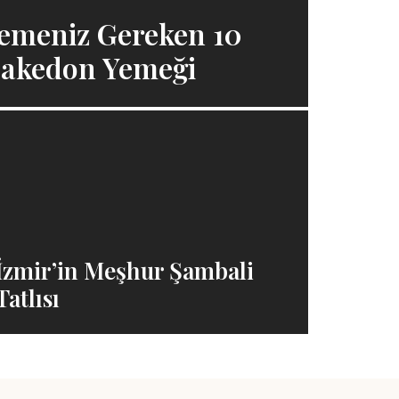
emeniz Gereken 10
Makedon Yemeği
İzmir’in Meşhur Şambali
Tatlısı