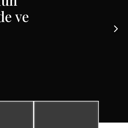
Köfte
getti
de ve
ifi
fi