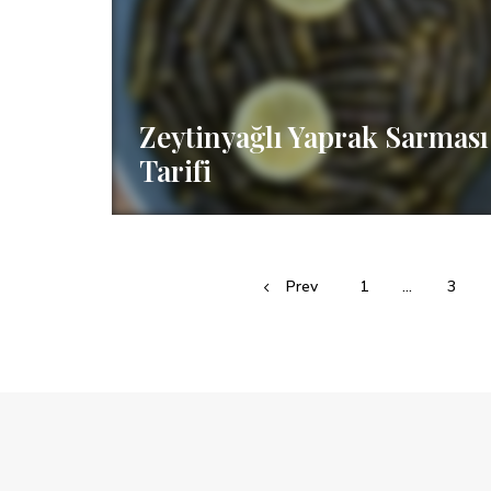
Zeytinyağlı Yaprak Sarması
Tarifi
Posts
Prev
1
…
3
navigation